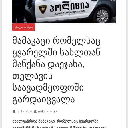
ᲐᲮᲐᲚᲘ ᲐᲛᲑᲔᲑᲘ
მამაკაცი რომელსაც
ყვარელში სახლთან
მანქანა დაეჯახა,
თელავის
საავადმყოფოში
გარდაიცვალა
07.12.2020
maka khaziuri
ახალგაზრდა მამაკაცი, რომელსაც ყვარელში