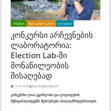
ᲐᲠᲩᲔᲕᲜᲔᲑᲘ
ᲛᲔᲓᲘᲐ ᲪᲔᲜᲢᲠᲘ ᲙᲐᲮᲔᲗᲘ
ᲦᲘᲐ ᲡᲢᲣᲓᲘᲐ
კონკურსი არჩევნების
ლაბორატორია:
Election Lab-ში
მონაწილეობის
მისაღებად
13.10.2019
მაია მამულაშვილი
კონკურსი ღიაა ყვარლისა და ლაგოდეხის
მუნიციპალიტეტში მცხოვრები ახალგაზრდებისათვის.