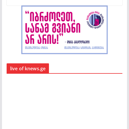
live of knews.ge