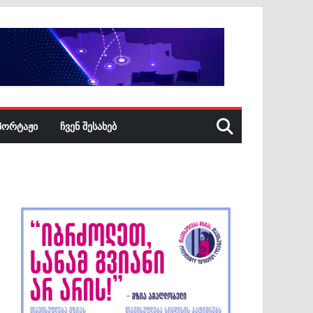
ᲞᲝᲠᲢᲐᲟᲘ
ᲩᲕᲔᲜ ᲨᲔᲡᲐᲮᲔᲑ