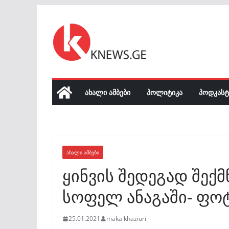
Skip
to
content
ᲐᲮᲐᲚᲘ ᲐᲛᲑᲔᲑᲘ
ᲞᲝᲚᲘᲢᲘᲙᲐ
ᲞᲝᲓᲙᲐᲡᲢ
ᲐᲮᲐᲚᲘ ᲐᲛᲑᲔᲑᲘ
ყინვის შედეგად შექმ
სოფელ ანაგაში- ფო
25.01.2021
maka khaziuri