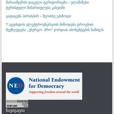
მარიამჯვრის დაცული ტერიტორიები – ულამაზესი
ტურისტული მიმართულება კახეთში
გადაცემა პირისპირ – მეოთხე ეპიზოდი
7 აგვისტოს ელექტროენერგიის მიწოდება დროებით
შეეზღუდება ,,ენერგო- პრო” ჯორჯიას აბონენტების ნაწილს
ნავიგაცია