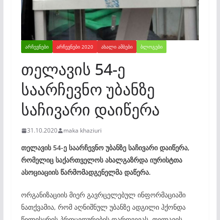
ᲐᲠᲩᲔᲕᲜᲔᲑᲘ
ᲐᲠᲩᲔᲕᲜᲔᲑᲘ 2020
ᲐᲮᲐᲚᲘ ᲐᲛᲑᲔᲑᲘ
ᲑᲚᲝᲒᲔᲑᲘ
თელავის 54-ე
საარჩევნო უბანზე
საჩივარი დაიწერა
31.10.2020
maka khaziuri
თელავის 54-ე საარჩევნო უბანზე საჩივარი დაიწერა,
რომელიც საქართველოს ახალგაზრდა იურისტთა
ასოციაციის წარმომადგენელმა დაწერა.
ორგანიზაციის მიერ გავრცელებულ ინფორმაციაში
ნათქვამია, რომ აღნიშნულ უბანზე ადგილი ჰქონდა
წილისყრის პროცედურების დარღვევას. თელავის