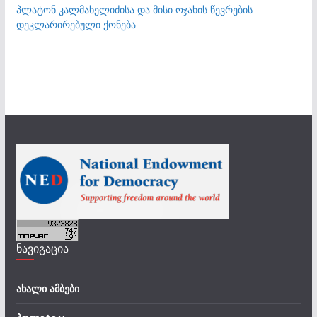
პლატონ კალმახელიძისა და მისი ოჯახის წევრების
დეკლარირებული ქონება
ნავიგაცია
ახალი ამბები