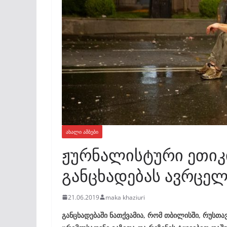
ᲐᲮᲐᲚᲘ ᲐᲛᲑᲔᲑᲘ
ჟურნალისტური ეთიკი
განცხადებას ავრცელ
21.06.2019
maka khaziuri
განცხადებაში ნათქვამია, რომ თბილისში, რუსთა