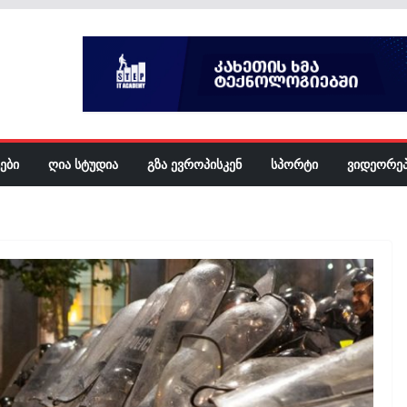
ᲔᲑᲘ
ᲦᲘᲐ ᲡᲢᲣᲓᲘᲐ
ᲒᲖᲐ ᲔᲕᲠᲝᲞᲘᲡᲙᲔᲜ
ᲡᲞᲝᲠᲢᲘ
ᲕᲘᲓᲔᲝᲠᲔ