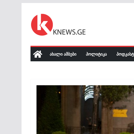
Skip
to
content
ᲐᲮᲐᲚᲘ ᲐᲛᲑᲔᲑᲘ
ᲞᲝᲚᲘᲢᲘᲙᲐ
ᲞᲝᲓᲙᲐᲡᲢ