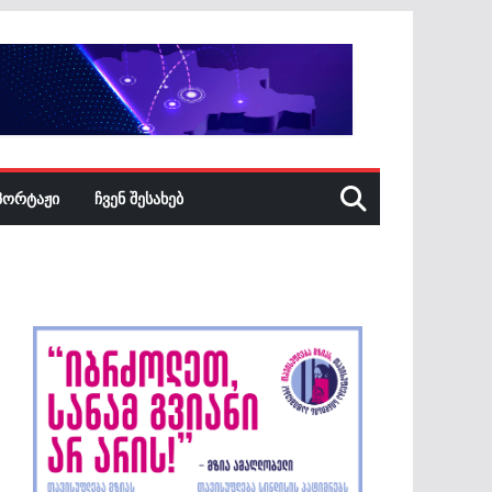
ᲞᲝᲠᲢᲐᲟᲘ
ᲩᲕᲔᲜ ᲨᲔᲡᲐᲮᲔᲑ