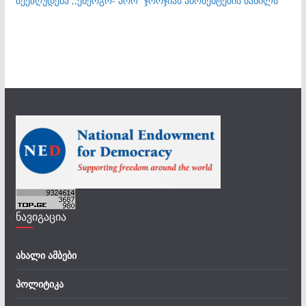
შეეზღუდება ,,ენერგო- პრო” ჯორჯიას აბონენტების ნაწილს
ნავიგაცია
ახალი ამბები
პოლიტიკა