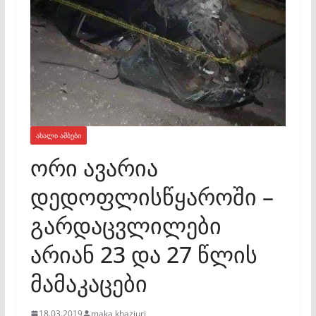
ᲐᲮᲐᲚᲘ ᲐᲛᲑᲔᲑᲘ
ორი ავარია
დედოფლისწყაროში –
გარდაცვლილები
არიან 23 და 27 წლის
მამაკაცები
18.03.2019
maka khaziuri