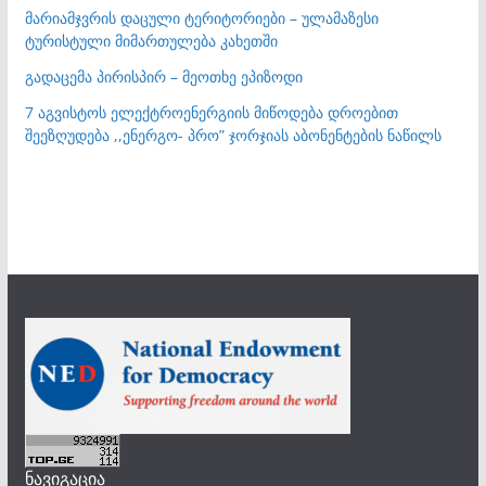
მარიამჯვრის დაცული ტერიტორიები – ულამაზესი
ტურისტული მიმართულება კახეთში
გადაცემა პირისპირ – მეოთხე ეპიზოდი
7 აგვისტოს ელექტროენერგიის მიწოდება დროებით
შეეზღუდება ,,ენერგო- პრო” ჯორჯიას აბონენტების ნაწილს
ნავიგაცია