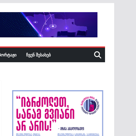
ᲞᲝᲠᲢᲐᲟᲘ
ᲩᲕᲔᲜ ᲨᲔᲡᲐᲮᲔᲑ