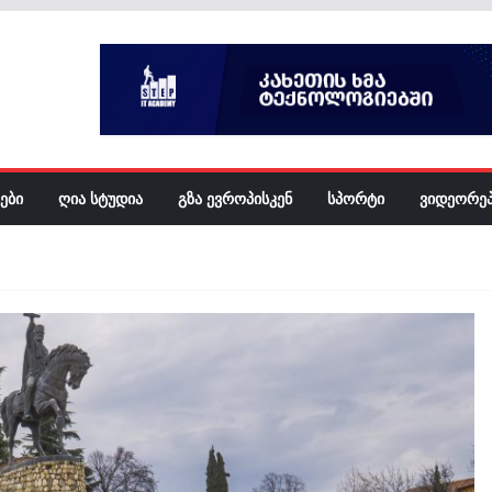
ᲔᲑᲘ
ᲦᲘᲐ ᲡᲢᲣᲓᲘᲐ
ᲒᲖᲐ ᲔᲕᲠᲝᲞᲘᲡᲙᲔᲜ
ᲡᲞᲝᲠᲢᲘ
ᲕᲘᲓᲔᲝᲠᲔ