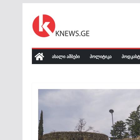
Skip
to
content
ᲐᲮᲐᲚᲘ ᲐᲛᲑᲔᲑᲘ
ᲞᲝᲚᲘᲢᲘᲙᲐ
ᲞᲝᲓᲙᲐᲡᲢ