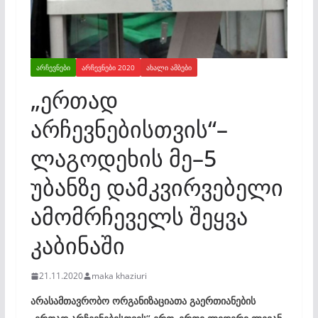
ᲐᲠᲩᲔᲕᲜᲔᲑᲘ
ᲐᲠᲩᲔᲕᲜᲔᲑᲘ 2020
ᲐᲮᲐᲚᲘ ᲐᲛᲑᲔᲑᲘ
„ერთად
არჩევნებისთვის“–
ლაგოდეხის მე–5
უბანზე დამკვირვებელი
ამომრჩეველს შეყვა
კაბინაში
21.11.2020
maka khaziuri
არასამთავრობო ორგანიზაციათა გაერთიანების