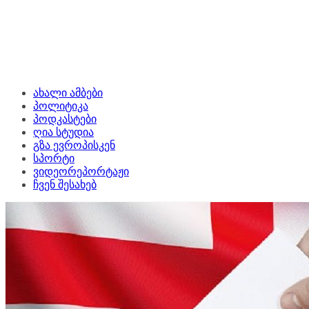
ახალი ამბები
პოლიტიკა
პოდკასტები
ღია სტუდია
გზა ევროპისკენ
სპორტი
ვიდეორეპორტაჟი
ჩვენ შესახებ