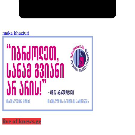
maka khaziuri
live of knews.ge