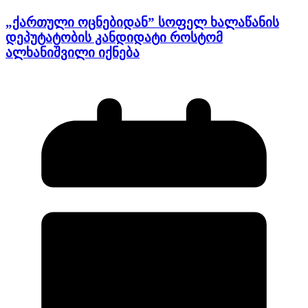
„ქართული ოცნებიდან” სოფელ ხალაწანის
დეპუტატობის კანდიდატი როსტომ
ალხანიშვილი იქნება