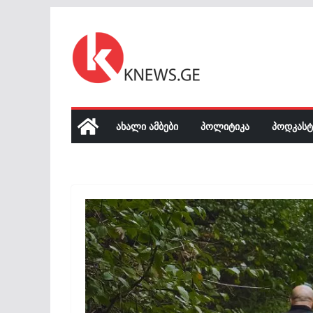
Skip
to
content
ᲐᲮᲐᲚᲘ ᲐᲛᲑᲔᲑᲘ
ᲞᲝᲚᲘᲢᲘᲙᲐ
ᲞᲝᲓᲙᲐᲡᲢ