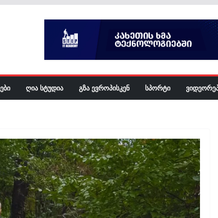
ᲔᲑᲘ
ᲦᲘᲐ ᲡᲢᲣᲓᲘᲐ
ᲒᲖᲐ ᲔᲕᲠᲝᲞᲘᲡᲙᲔᲜ
ᲡᲞᲝᲠᲢᲘ
ᲕᲘᲓᲔᲝᲠᲔ