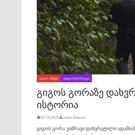
ᲐᲮᲐᲚᲘ ᲐᲛᲑᲔᲑᲘ
ᲕᲘᲓᲔᲝᲠᲔᲞᲝᲠᲢᲐᲟᲘ
გიგოს გორაზე დახვ
ისტორია
03.10.2020
maka khaziuri
გიგოს გორა უამრავი დახვრეტილი ადამიანი