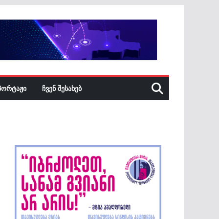
ᲞᲝᲠᲢᲐᲟᲘ
ᲩᲕᲔᲜ ᲨᲔᲡᲐᲮᲔᲑ