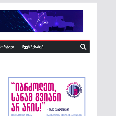
ᲞᲝᲠᲢᲐᲟᲘ
ᲩᲕᲔᲜ ᲨᲔᲡᲐᲮᲔᲑ