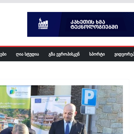
ᲔᲑᲘ
ᲦᲘᲐ ᲡᲢᲣᲓᲘᲐ
ᲒᲖᲐ ᲔᲕᲠᲝᲞᲘᲡᲙᲔᲜ
ᲡᲞᲝᲠᲢᲘ
ᲕᲘᲓᲔᲝᲠᲔ