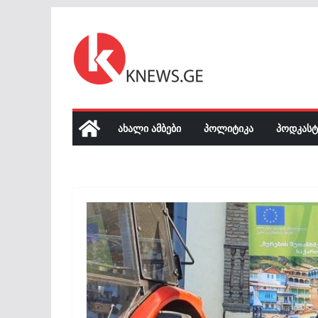
Skip
to
content
ᲐᲮᲐᲚᲘ ᲐᲛᲑᲔᲑᲘ
ᲞᲝᲚᲘᲢᲘᲙᲐ
ᲞᲝᲓᲙᲐᲡᲢ