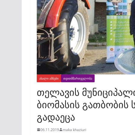
ᲐᲮᲐᲚᲘ ᲐᲛᲑᲔᲑᲘ
ᲗᲕᲘᲗᲛᲛᲐᲠᲗᲕᲔᲚᲝᲑᲐ
თელავის მუნიციპალი
ბიომასის გათბობის 
გადაეცა
06.11.2019
maka khaziuri