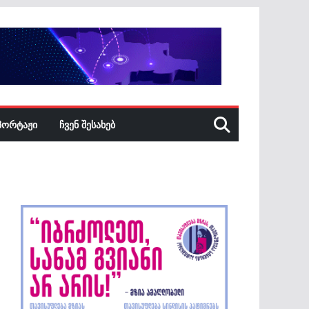
ᲞᲝᲠᲢᲐᲟᲘ
ᲩᲕᲔᲜ ᲨᲔᲡᲐᲮᲔᲑ