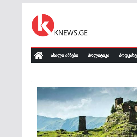
Skip
to
content
ᲐᲮᲐᲚᲘ ᲐᲛᲑᲔᲑᲘ
ᲞᲝᲚᲘᲢᲘᲙᲐ
ᲞᲝᲓᲙᲐᲡᲢ