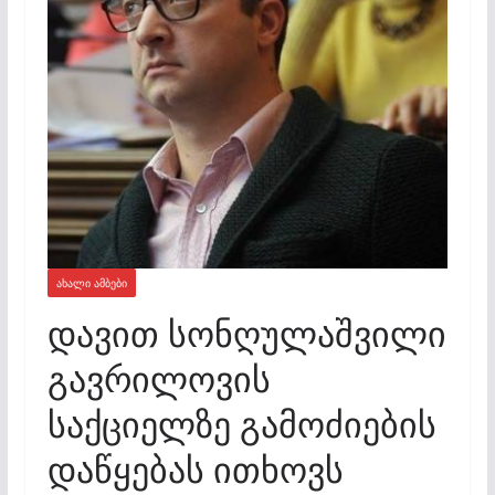
ᲐᲮᲐᲚᲘ ᲐᲛᲑᲔᲑᲘ
დავით სონღულაშვილი
გავრილოვის
საქციელზე გამოძიების
დაწყებას ითხოვს