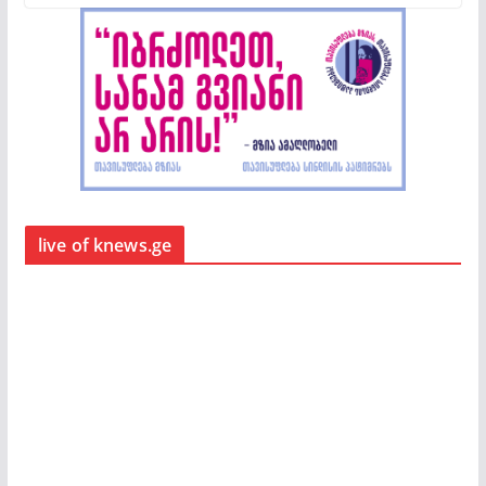
live of knews.ge