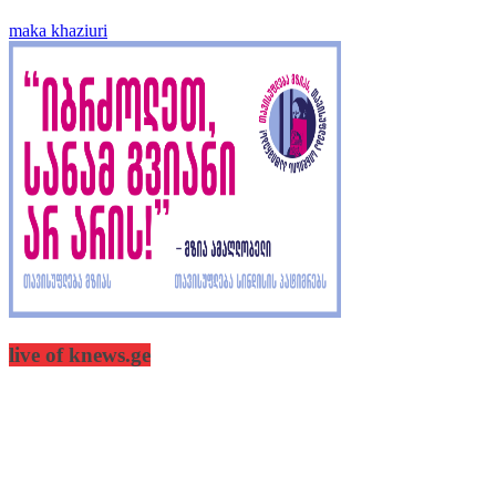
maka khaziuri
live of knews.ge