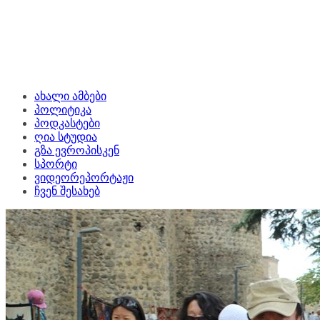
ახალი ამბები
პოლიტიკა
პოდკასტები
ღია სტუდია
გზა ევროპისკენ
სპორტი
ვიდეორეპორტაჟი
ჩვენ შესახებ