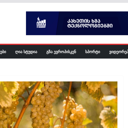
ᲔᲑᲘ
ᲦᲘᲐ ᲡᲢᲣᲓᲘᲐ
ᲒᲖᲐ ᲔᲕᲠᲝᲞᲘᲡᲙᲔᲜ
ᲡᲞᲝᲠᲢᲘ
ᲕᲘᲓᲔᲝᲠᲔ