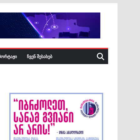
ᲞᲝᲠᲢᲐᲟᲘ
ᲩᲕᲔᲜ ᲨᲔᲡᲐᲮᲔᲑ