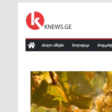
Skip
to
content
ᲐᲮᲐᲚᲘ ᲐᲛᲑᲔᲑᲘ
ᲞᲝᲚᲘᲢᲘᲙᲐ
ᲞᲝᲓᲙᲐᲡᲢ