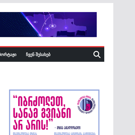
ᲞᲝᲠᲢᲐᲟᲘ
ᲩᲕᲔᲜ ᲨᲔᲡᲐᲮᲔᲑ