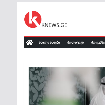
Skip
to
content
ᲐᲮᲐᲚᲘ ᲐᲛᲑᲔᲑᲘ
ᲞᲝᲚᲘᲢᲘᲙᲐ
ᲞᲝᲓᲙᲐᲡᲢ