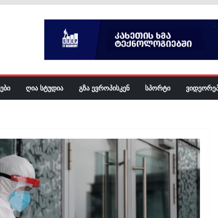
ᲔᲑᲘ
ᲦᲘᲐ ᲡᲢᲣᲓᲘᲐ
ᲒᲖᲐ ᲔᲕᲠᲝᲞᲘᲡᲙᲔᲜ
ᲡᲞᲝᲠᲢᲘ
ᲕᲘᲓᲔᲝᲠᲔ