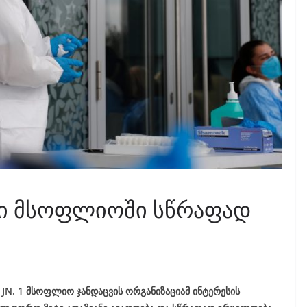
მი მსოფლიოში სწრაფად
 JN. 1 მსოფლიო ჯანდაცვის ორგანიზაციამ ინტერესის