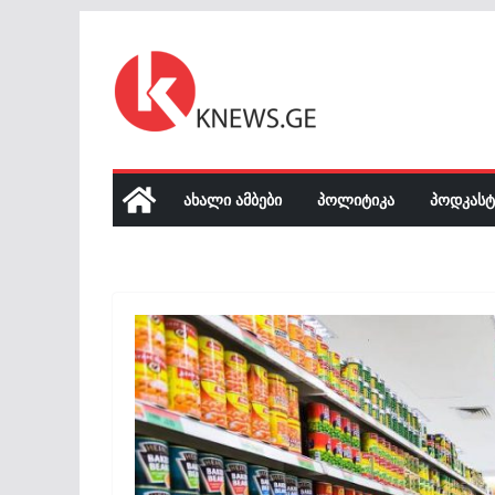
Skip
to
content
ᲐᲮᲐᲚᲘ ᲐᲛᲑᲔᲑᲘ
ᲞᲝᲚᲘᲢᲘᲙᲐ
ᲞᲝᲓᲙᲐᲡᲢ