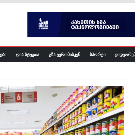
ᲔᲑᲘ
ᲦᲘᲐ ᲡᲢᲣᲓᲘᲐ
ᲒᲖᲐ ᲔᲕᲠᲝᲞᲘᲡᲙᲔᲜ
ᲡᲞᲝᲠᲢᲘ
ᲕᲘᲓᲔᲝᲠᲔ