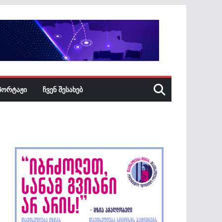
ᲞᲝᲠᲢᲐᲟᲘ
ᲩᲕᲔᲜ ᲨᲔᲡᲐᲮᲔᲑ