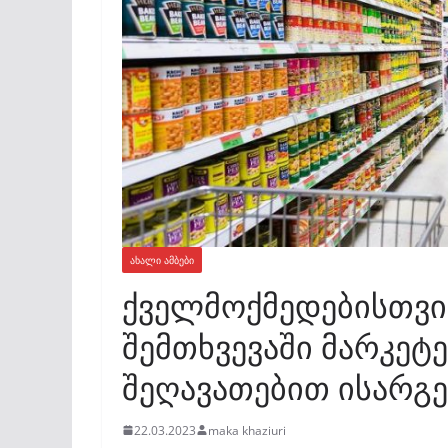
ᲐᲮᲐᲚᲘ ᲐᲛᲑᲔᲑᲘ
ქველმოქმედებისთვის
შემთხვევაში მარკეტ
შეღავათებით ისარგ
22.03.2023
maka khaziuri