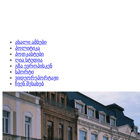
ახალი ამბები
პოლიტიკა
პოდკასტები
ღია სტუდია
გზა ევროპისკენ
სპორტი
ვიდეორეპორტაჟი
ჩვენ შესახებ