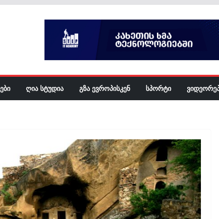
ᲔᲑᲘ
ᲦᲘᲐ ᲡᲢᲣᲓᲘᲐ
ᲒᲖᲐ ᲔᲕᲠᲝᲞᲘᲡᲙᲔᲜ
ᲡᲞᲝᲠᲢᲘ
ᲕᲘᲓᲔᲝᲠᲔ