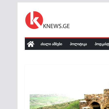
Skip
to
content
ᲐᲮᲐᲚᲘ ᲐᲛᲑᲔᲑᲘ
ᲞᲝᲚᲘᲢᲘᲙᲐ
ᲞᲝᲓᲙᲐᲡᲢ