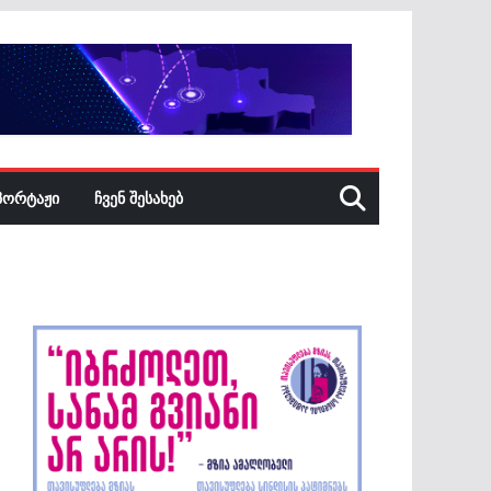
ᲞᲝᲠᲢᲐᲟᲘ
ᲩᲕᲔᲜ ᲨᲔᲡᲐᲮᲔᲑ