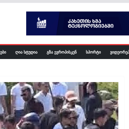
ᲔᲑᲘ
ᲦᲘᲐ ᲡᲢᲣᲓᲘᲐ
ᲒᲖᲐ ᲔᲕᲠᲝᲞᲘᲡᲙᲔᲜ
ᲡᲞᲝᲠᲢᲘ
ᲕᲘᲓᲔᲝᲠᲔ