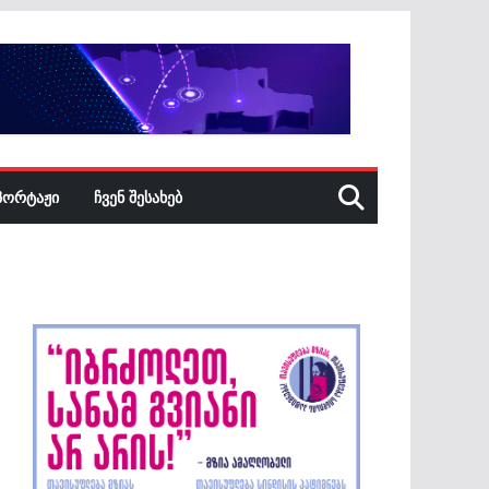
ᲞᲝᲠᲢᲐᲟᲘ
ᲩᲕᲔᲜ ᲨᲔᲡᲐᲮᲔᲑ