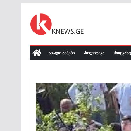
Skip
to
content
ᲐᲮᲐᲚᲘ ᲐᲛᲑᲔᲑᲘ
ᲞᲝᲚᲘᲢᲘᲙᲐ
ᲞᲝᲓᲙᲐᲡᲢ