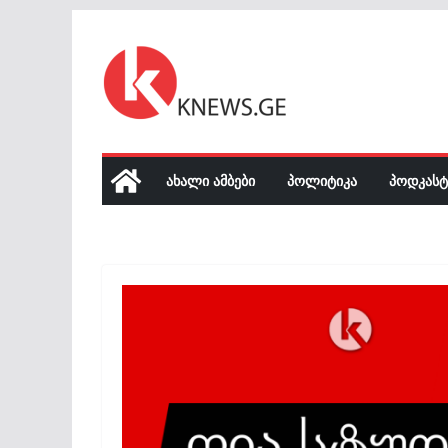
Skip
to
content
ᲐᲮᲐᲚᲘ ᲐᲛᲑᲔᲑᲘ
ᲞᲝᲚᲘᲢᲘᲙᲐ
ᲞᲝᲓᲙᲐᲡᲢ