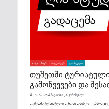
ᲐᲮᲐᲚᲘ ᲐᲛᲑᲔᲑᲘ
ᲞᲝᲓᲙᲐᲡᲢᲔᲑᲘ
ᲦᲘᲐ ᲡᲢᲣᲓᲘᲐ
თუშეთში ტურისტული 
გამოწვევები და შე
07.07.2025
ნატალია ცისკარაშვილი
თუშეთში ტურისტული სეზონი დაიწყო – გამოწვევ