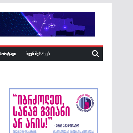
ᲞᲝᲠᲢᲐᲟᲘ
ᲩᲕᲔᲜ ᲨᲔᲡᲐᲮᲔᲑ