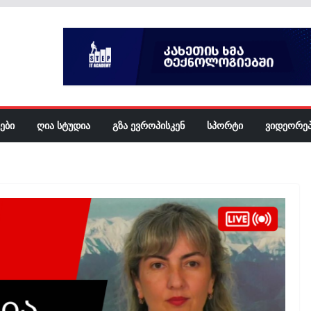
ᲔᲑᲘ
ᲦᲘᲐ ᲡᲢᲣᲓᲘᲐ
ᲒᲖᲐ ᲔᲕᲠᲝᲞᲘᲡᲙᲔᲜ
ᲡᲞᲝᲠᲢᲘ
ᲕᲘᲓᲔᲝᲠᲔ