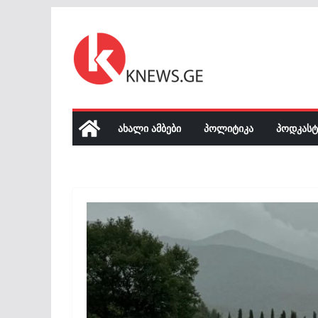
Skip
to
content
ᲐᲮᲐᲚᲘ ᲐᲛᲑᲔᲑᲘ
ᲞᲝᲚᲘᲢᲘᲙᲐ
ᲞᲝᲓᲙᲐᲡᲢ