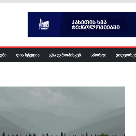
ᲔᲑᲘ
ᲦᲘᲐ ᲡᲢᲣᲓᲘᲐ
ᲒᲖᲐ ᲔᲕᲠᲝᲞᲘᲡᲙᲔᲜ
ᲡᲞᲝᲠᲢᲘ
ᲕᲘᲓᲔᲝᲠᲔ