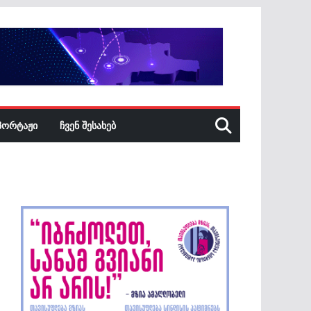
ᲞᲝᲠᲢᲐᲟᲘ
ᲩᲕᲔᲜ ᲨᲔᲡᲐᲮᲔᲑ