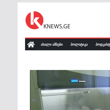
Skip
to
content
ᲐᲮᲐᲚᲘ ᲐᲛᲑᲔᲑᲘ
ᲞᲝᲚᲘᲢᲘᲙᲐ
ᲞᲝᲓᲙᲐᲡᲢ