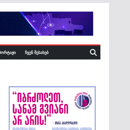
ᲞᲝᲠᲢᲐᲟᲘ
ᲩᲕᲔᲜ ᲨᲔᲡᲐᲮᲔᲑ