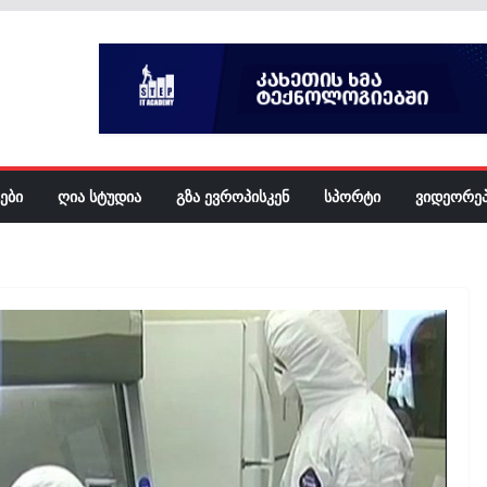
ᲔᲑᲘ
ᲦᲘᲐ ᲡᲢᲣᲓᲘᲐ
ᲒᲖᲐ ᲔᲕᲠᲝᲞᲘᲡᲙᲔᲜ
ᲡᲞᲝᲠᲢᲘ
ᲕᲘᲓᲔᲝᲠᲔ