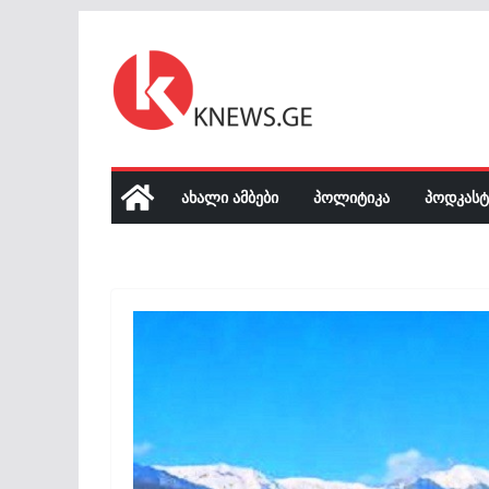
Skip
to
content
ᲐᲮᲐᲚᲘ ᲐᲛᲑᲔᲑᲘ
ᲞᲝᲚᲘᲢᲘᲙᲐ
ᲞᲝᲓᲙᲐᲡᲢ