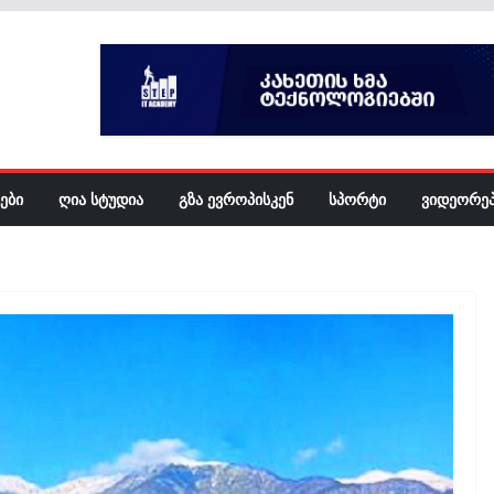
ᲔᲑᲘ
ᲦᲘᲐ ᲡᲢᲣᲓᲘᲐ
ᲒᲖᲐ ᲔᲕᲠᲝᲞᲘᲡᲙᲔᲜ
ᲡᲞᲝᲠᲢᲘ
ᲕᲘᲓᲔᲝᲠᲔ