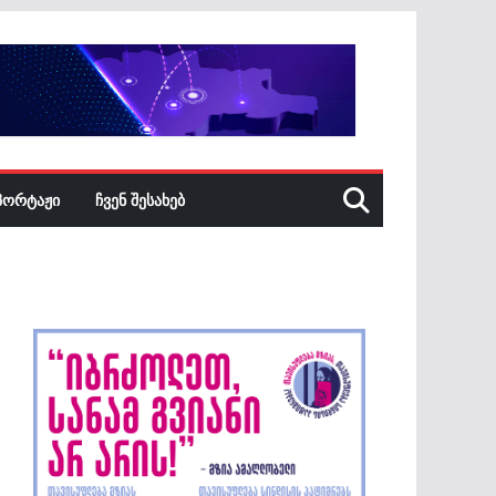
ᲞᲝᲠᲢᲐᲟᲘ
ᲩᲕᲔᲜ ᲨᲔᲡᲐᲮᲔᲑ