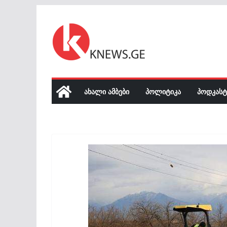
Skip
to
content
ᲐᲮᲐᲚᲘ ᲐᲛᲑᲔᲑᲘ
ᲞᲝᲚᲘᲢᲘᲙᲐ
ᲞᲝᲓᲙᲐᲡᲢ