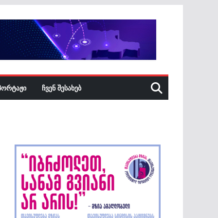
ᲞᲝᲠᲢᲐᲟᲘ
ᲩᲕᲔᲜ ᲨᲔᲡᲐᲮᲔᲑ