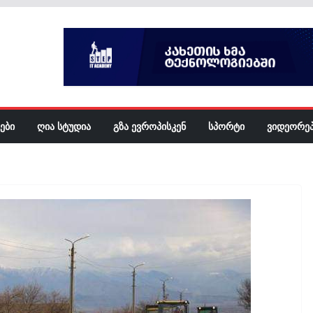
ᲔᲑᲘ
ᲦᲘᲐ ᲡᲢᲣᲓᲘᲐ
ᲒᲖᲐ ᲔᲕᲠᲝᲞᲘᲡᲙᲔᲜ
ᲡᲞᲝᲠᲢᲘ
ᲕᲘᲓᲔᲝᲠᲔ