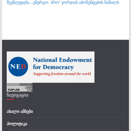
შეეზღუდება ,,ენერგო- პრო” ჯორჯიას აბონენტების ნაწილს
ნავიგაცია
ახალი ამბები
პოლიტიკა