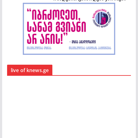
live of knews.ge