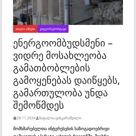
ᲐᲮᲐᲚᲘ ᲐᲛᲑᲔᲑᲘ
ᲕᲘᲓᲔᲝᲠᲔᲞᲝᲠᲢᲐᲟᲘ
ენერგოომბუდსმენი –
ვიდრე მოსახლეობა
გამათბობლების
გამოყენებას დაიწყებს,
გამართულობა უნდა
შემოწმდეს
28.11.2024
ნატალია ცისკარაშვილი
მომხმარებელთა ინტერესების საზოგადოებრივი