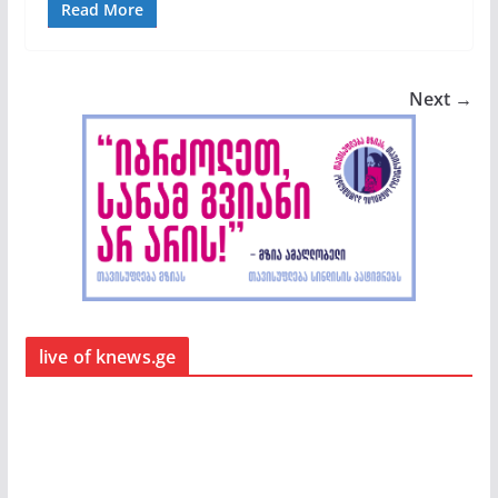
Read More
Next →
live of knews.ge