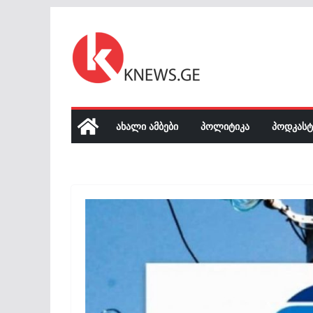
Skip
to
content
ᲐᲮᲐᲚᲘ ᲐᲛᲑᲔᲑᲘ
ᲞᲝᲚᲘᲢᲘᲙᲐ
ᲞᲝᲓᲙᲐᲡᲢ