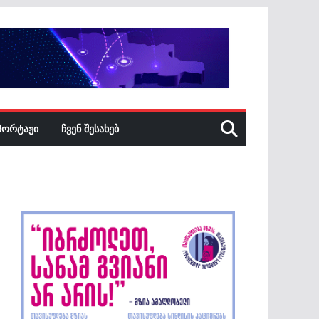
ᲞᲝᲠᲢᲐᲟᲘ
ᲩᲕᲔᲜ ᲨᲔᲡᲐᲮᲔᲑ