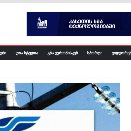
ᲔᲑᲘ
ᲦᲘᲐ ᲡᲢᲣᲓᲘᲐ
ᲒᲖᲐ ᲔᲕᲠᲝᲞᲘᲡᲙᲔᲜ
ᲡᲞᲝᲠᲢᲘ
ᲕᲘᲓᲔᲝᲠᲔ