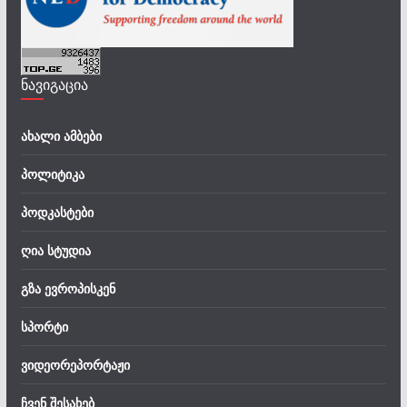
ნავიგაცია
ახალი ამბები
პოლიტიკა
პოდკასტები
ღია სტუდია
გზა ევროპისკენ
სპორტი
ვიდეორეპორტაჟი
ჩვენ შესახებ