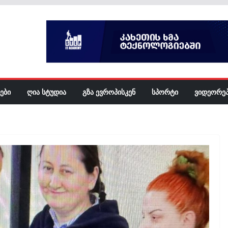
ᲔᲑᲘ
ᲦᲘᲐ ᲡᲢᲣᲓᲘᲐ
ᲒᲖᲐ ᲔᲕᲠᲝᲞᲘᲡᲙᲔᲜ
ᲡᲞᲝᲠᲢᲘ
ᲕᲘᲓᲔᲝᲠᲔ