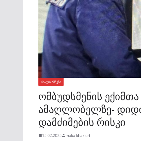
ᲐᲮᲐᲚᲘ ᲐᲛᲑᲔᲑᲘ
ომბუდსმენის ექიმთა 
ამაღლობელზე- დიდი
დამძიმების რისკი
15.02.2025
maka khaziuri