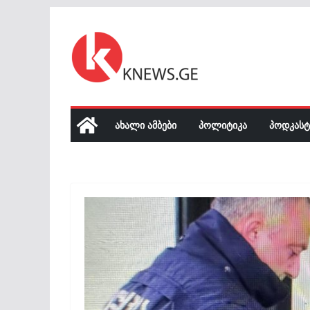
Skip
to
content
ᲐᲮᲐᲚᲘ ᲐᲛᲑᲔᲑᲘ
ᲞᲝᲚᲘᲢᲘᲙᲐ
ᲞᲝᲓᲙᲐᲡᲢ