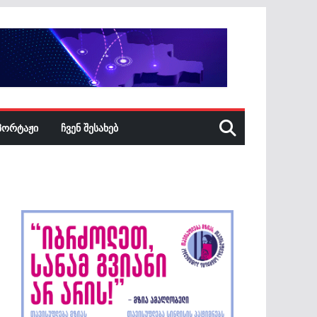
ᲞᲝᲠᲢᲐᲟᲘ
ᲩᲕᲔᲜ ᲨᲔᲡᲐᲮᲔᲑ