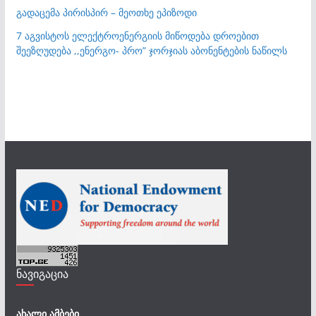
გადაცემა პირისპირ – მეოთხე ეპიზოდი
7 აგვისტოს ელექტროენერგიის მიწოდება დროებით
შეეზღუდება ,,ენერგო- პრო” ჯორჯიას აბონენტების ნაწილს
ნავიგაცია
ახალი ამბები